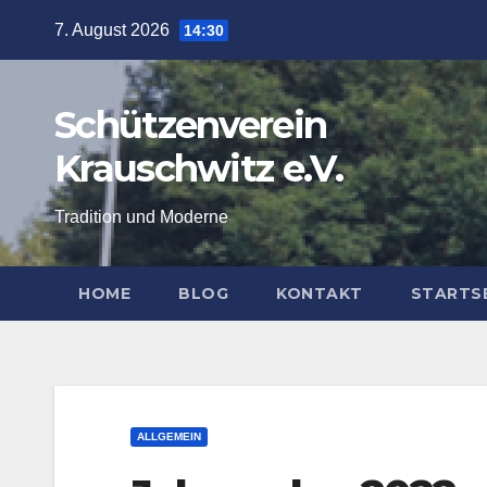
Zum
7. August 2026
14:30
Inhalt
springen
Schützenverein
Krauschwitz e.V.
Tradition und Moderne
HOME
BLOG
KONTAKT
STARTS
ALLGEMEIN