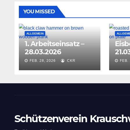
YOU MISSED
ALLGEMEIN
ALLGEME
1. Arbeitseinsatz –
Eisb
28.03.2026
21.0
FEB. 28, 2026
CKR
FEB. 
Schützenverein Krauschw