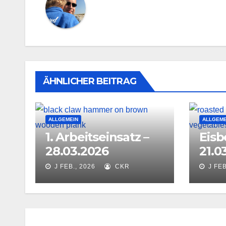
ÄHNLICHER BEITRAG
ALLGEMEIN
ALLGEME
1. Arbeitseinsatz –
Eisb
28.03.2026
21.0
J FEB., 2026
CKR
J FEB