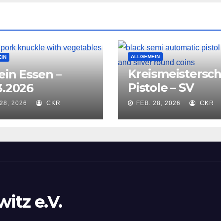
ALLGEMEIN
IN
Kreismeistersch
ein Essen –
Pistole – SV
3.2026
Krauschwitz
28, 2026
CKR
FEB. 28, 2026
CKR
Ausrichter –
14.03.2026
itz e.V.