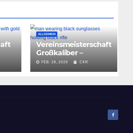
ALLGEMEIN
aft
Vereinsmeisterschaft
Großkaliber –
07.03.2026
FEB. 28, 2026
CKR